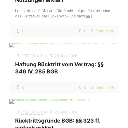
Nutzungen erklärt
Lesezeit: ca. 9 Minuten Die Rechtsfolgen Rücktritt sind
das Herzstück der Rückabwicklung nach §§
[…]
0
0
Read more
PEERCRIMIT
at
26. Mai 2026
Haftung Rücktritt vom Vertrag: §§
346 IV, 285 BGB
0
0
Read more
PEERCRIMIT
at
26. Mai 2026
Rücktrittsgründe BGB: §§ 323 ff.
einfach erklärt