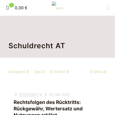
0
0,00 €
Schuldrecht AT
Categories
Tags
Authors
Show all
PEERCRIMIT
at
26. Mai 2026
Rechtsfolgen des Rücktritts:
Rückgewähr, Wertersatz und