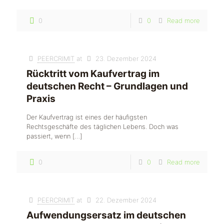
0
0
Read more
PEERCRIMIT
at
23. Dezember 2024
Rücktritt vom Kaufvertrag im
deutschen Recht – Grundlagen und
Praxis
Der Kaufvertrag ist eines der häufigsten
Rechtsgeschäfte des täglichen Lebens. Doch was
passiert, wenn
[…]
0
0
Read more
PEERCRIMIT
at
22. Dezember 2024
Aufwendungsersatz im deutschen