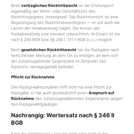
Beim
vertraglichen Rücktrittsrecht
ist der Erfüllungsort
regelmäßig der Wohn- oder Geschäftssitz des
Rücktrittsgegners. Hintergrund: Das Rücktrittsrecht ist eine
Begünstigung des Rücktrittsberechtigten — er soll auch die
Lasten der Hinabwicklung tragen. Die Kosten der
Rückabwicklung sind insoweit unbeachtlich; ihr Ersatz ist nur
nach § 284 BGB bzw. §§ 280 I, 311 II BGB (c.i.c.) möglich.
Beim
gesetzlichen Rücktrittsrecht
hat die Rückgabe nach
herrschender Meinung an dem Ort zu erfolgen, an dem sich
der zurückzugebende Gegenstand im Zeitpunkt des
Rücktritts vertragsgemäß befindet.
Pflicht zur Rücknahme
Den Rückgewährschuldner trifft nicht nur eine Pflicht zur
Rückgabe. Er hat auch grundsätzlich einen
Anspruch auf
Rücknahme
des zurückzugewährenden Gegenstands gegen
den Rückgewährgläubiger.
Nachrangig: Wertersatz nach § 346 II
BGB
Kann die empfangene Leistung nicht oder nicht in der