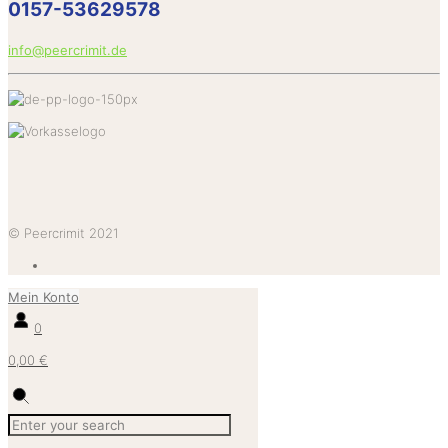
0157-53629578
info@peercrimit.de
© Peercrimit 2021
Mein Konto
0
0,00 €