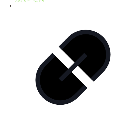
8,99
€
–
14,99
€