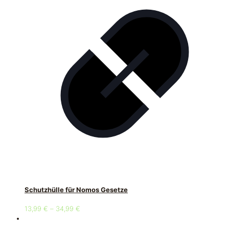
Schutzhülle für Nomos Gesetze
13,99
€
–
34,99
€