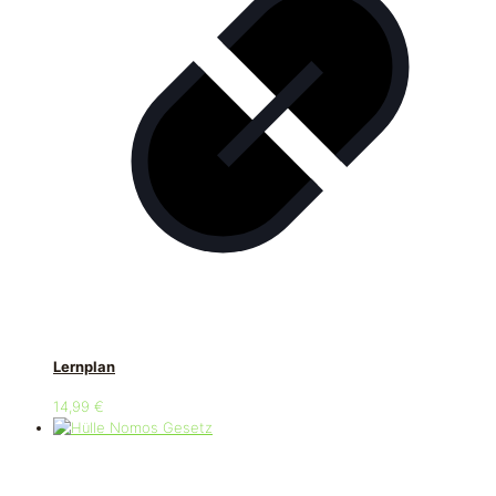
Lernplan
14,99
€