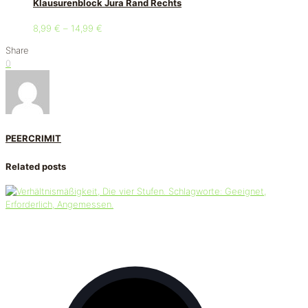
Klausurenblock Jura Rand Rechts
8,99
€
–
14,99
€
Share
0
PEERCRIMIT
Related posts