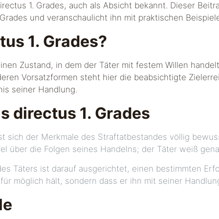
rectus 1. Grades, auch als Absicht bekannt. Dieser Beitra
Grades und veranschaulicht ihn mit praktischen Beispiel
ctus 1. Grades?
einen Zustand, in dem der Täter mit festem Willen hande
ren Vorsatzformen steht hier die beabsichtigte Zielerre
nis seiner Handlung.
 directus 1. Grades
ist sich der Merkmale des Straftatbestandes völlig bewus
fel über die Folgen seines Handelns; der Täter weiß gena
es Täters ist darauf ausgerichtet, einen bestimmten Erfol
 für möglich hält, sondern dass er ihn mit seiner Handlu
le