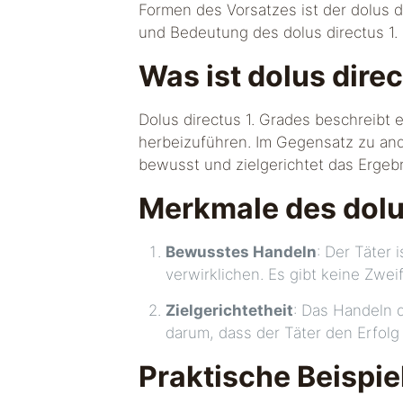
Formen des Vorsatzes ist der dolus di
und Bedeutung des dolus directus 1. 
Was ist dolus dire
Dolus directus 1. Grades beschreibt 
herbeizuführen. Im Gegensatz zu ande
bewusst und zielgerichtet das Ergeb
Merkmale des dolus
Bewusstes Handeln
: Der Täter 
verwirklichen. Es gibt keine Zwei
Zielgerichtetheit
: Das Handeln d
darum, dass der Täter den Erfolg
Praktische Beispie