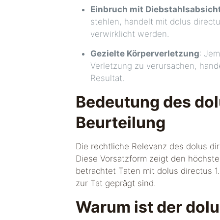
Einbruch mit Diebstahlsabsich
stehlen, handelt mit dolus directu
verwirklicht werden.
Gezielte Körperverletzung
: Je
Verletzung zu verursachen, handel
Resultat.
Bedeutung des dolu
Beurteilung
Die rechtliche Relevanz des dolus dir
Diese Vorsatzform zeigt den höchste
betrachtet Taten mit dolus directus
zur Tat geprägt sind.
Warum ist der dolu