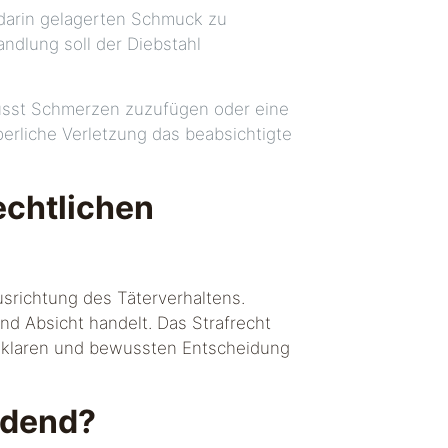
m darin gelagerten Schmuck zu
Handlung soll der Diebstahl
usst Schmerzen zuzufügen oder eine
rperliche Verletzung das beabsichtigte
echtlichen
Ausrichtung des Täterverhaltens.
nd Absicht handelt. Das Strafrecht
er klaren und bewussten Entscheidung
idend?