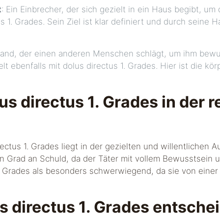
t
: Ein Einbrecher, der sich gezielt in ein Haus begibt, u
s 1. Grades. Sein Ziel ist klar definiert und durch seine 
mand, der einen anderen Menschen schlägt, um ihm bew
t ebenfalls mit dolus directus 1. Grades. Hier ist die kö
s directus 1. Grades in der r
ectus 1. Grades liegt in der gezielten und willentlichen 
n Grad an Schuld, da der Täter mit vollem Bewusstsein u
 1. Grades als besonders schwerwiegend, da sie von ein
s directus 1. Grades entsche