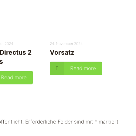
er 2024
24. November 2024
Directus 2
Vorsatz
s
Read more
Read more
fentlicht.
Erforderliche Felder sind mit
*
markiert