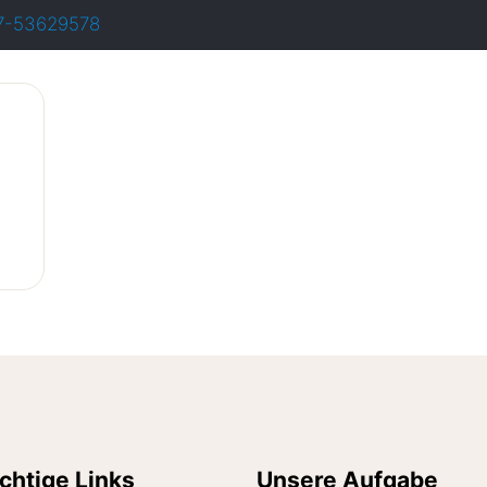
7-53629578
chtige Links
Unsere Aufgabe