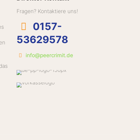
Fragen? Kontaktiere uns!
0157-
es
53629578
en
info@peercrimit.de
 das