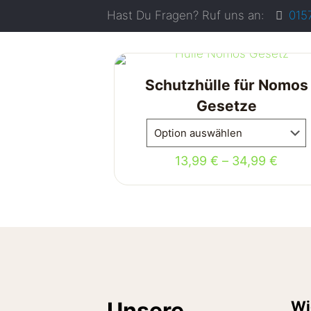
Hast Du Fragen? Ruf uns an:
015
Schutzhülle für Nomos
Gesetze
13,99
€
–
34,99
€
Unsere
Wi